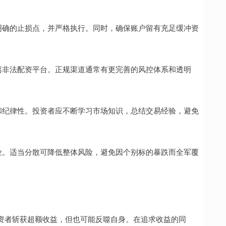
设定明确的止损点，并严格执行。同时，确保账户留有充足缓冲资
，远离非法配资平台。正规渠道通常有更完善的风控体系和透明
认知和纪律性。投资者应不断学习市场知识，总结交易经验，避免
或行业。适当分散可降低整体风险，避免因个别标的暴跌而全军覆
资者斩获超额收益，但也可能反噬自身。在追求收益的同