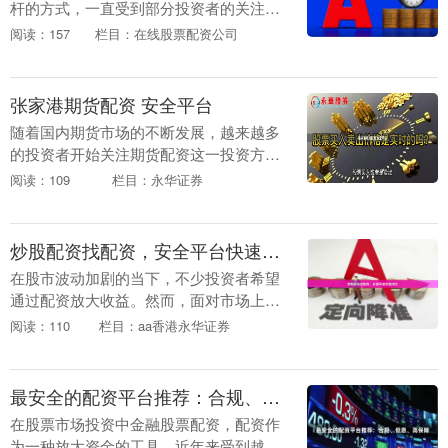
杆的方式，一直受到部分投资者的关注。
然而，面对网络上琳琅满目的货配资网
阅读：157
栏目：在线股票配资公司
站，如何筛选出真正安全、合规的平台，
成为投资者面临的首....
张家港期货配资 安全平台
随着国内期货市场的不断发展，越来越多
的投资者开始关注期货配资这一投资方
式。在张家港，期货配资也逐步成为众多
阅读：109
栏目：永华证券
投资者扩大资金规模、提高资金使用效率
的重要工具。然而，....
炒股配资找配资，安全平台快速对比
在股市波动加剧的当下，不少投资者希望
通过配资放大收益。然而，面对市场上琳
琅满目的配资平台，如何快速筛选出安全
阅读：110
栏目：aa香港永华证券
可靠的选项，成为每位投资者必须掌握的
技能。本文将为您....
最安全的配资平台推荐：合规、低息、高保障
在股票市场投资中金融股票配资，配资作
为一种放大资金的工具，近年来受到越来