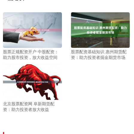
股票正规配资开户 中股配资：
股票配资基础知识 惠州期货配
助力股市投资，放大收益空间
资：助力投资者掘金期货市场
北京股票配资网 阜新期货配
资：助力投资者放大收益