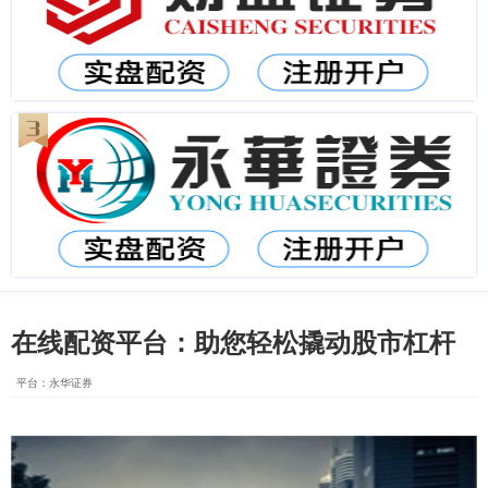
在线配资平台：助您轻松撬动股市杠杆
平台：永华证券