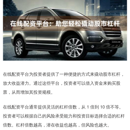
在线配资平台为投资者提供了一种便捷的方式来撬动股市杠杆，
放大收益潜力。通过这些平台，投资者可以借入资金来购买股
票，从而增加其投资规模。
在线配资平台通常提供灵活的杠杆倍数，从 1 倍到 10 倍不等。
投资者可以根据自己的风险承受能力和投资目标选择合适的杠杆
倍数。杠杆倍数越高，潜在收益也越高，但风险也越大。