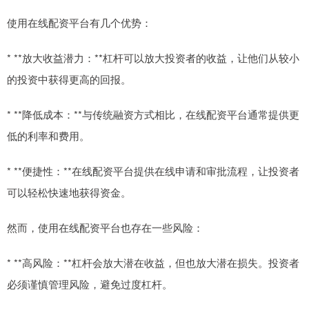
使用在线配资平台有几个优势：
* **放大收益潜力：**杠杆可以放大投资者的收益，让他们从较小
的投资中获得更高的回报。
* **降低成本：**与传统融资方式相比，在线配资平台通常提供更
低的利率和费用。
* **便捷性：**在线配资平台提供在线申请和审批流程，让投资者
可以轻松快速地获得资金。
然而，使用在线配资平台也存在一些风险：
* **高风险：**杠杆会放大潜在收益，但也放大潜在损失。投资者
必须谨慎管理风险，避免过度杠杆。