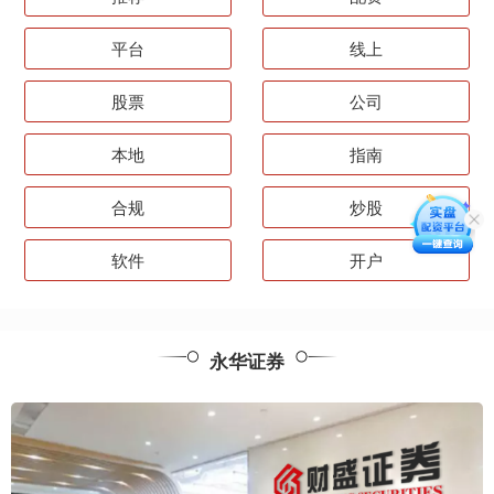
平台
线上
股票
公司
本地
指南
合规
炒股
软件
开户
永华证券