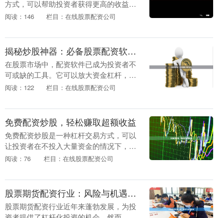
方式，可以帮助投资者获得更高的收益。
但配资炒股也存在一定的风险，因此需要
阅读：146
栏目：在线股票配资公司
谨慎操作。 **配资炒股的优势：** * 放大
资金：....
揭秘炒股神器：必备股票配资软件推荐
在股票市场中，配资软件已成为投资者不
可或缺的工具。它可以放大资金杠杆，提
高收益率，但同时也伴随风险。因此，选
阅读：122
栏目：在线股票配资公司
择一款安全可靠的配资软件至关重要。 **
必备股票配资....
免费配资炒股，轻松赚取超额收益
免费配资炒股是一种杠杆交易方式，可以
让投资者在不投入大量资金的情况下，放
大收益。这种方式看似诱人，但其中暗藏
阅读：76
栏目：在线股票配资公司
着巨大的风险。 首先，免费配资往往伴随
着高额利息。投....
股票期货配资行业：风险与机遇并存
股票期货配资行业近年来蓬勃发展，为投
资者提供了杠杆化投资的机会。然而，该