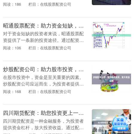
州股票配资平台应运而生，为投资者提供
阅读：186
栏目：在线股票配资公司
专业、便捷的配资服务。 泉州股票配资平
台通过与券商合....
昭通股票配资：助力资金短缺，投资获利新途径
对于资金短缺的投资者来说，昭通股票配
资提供了一条新的投资途径。通过配资，
投资者可以放大资金杠杆，以小博大，获
阅读：106
栏目：在线股票配资公司
得更高的投资收益。 昭通股票配资平台提
供灵活的配资方....
炒股配资公司：助力股市投资，放大收益空间
在股市投资中，资金是至关重要的因素。
炒股配资公司应运而生，为投资者提供杠
杆资金，放大收益空间。 配资公司通过向
阅读：168
栏目：在线股票配资公司
投资者提供资金杠杆，让投资者能够以较
少的自有资金撬....
四川期货配资：助您投资更上一层楼
四川期货配资是一种金融服务，为投资者
提供资金杠杆，放大投资收益。通过配
资，投资者可以以较小的自有资金撬动更