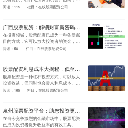
行业也存在着不容忽视的风险。 **机遇：
阅读：115
栏目：在线股票配资公司
** * **杠杆化投资：**配资可以放大投资
者....
广西股票配资：解锁财富新密码，助你投资无忧
在投资领域，股票配资已成为一种备受瞩
目的方式，它可以放大投资者的资金，从
而获得更高的收益。广西股票配资，作为
阅读：50
栏目：在线股票配资公司
国内领先的配资平台，为投资者提供了安
全、便捷的配资服....
股票配资利息成本大揭秘，低至X%起
股票配资是一种杠杆投资方式，可以放大
投资收益，但同时也会带来利息成本。了
解股票配资的利息成本至关重要，因为它
阅读：165
栏目：在线股票配资公司
将直接影响您的投资回报。 股票配资利息
成本通常以年化....
泉州股票配资平台：助您投资更上一层楼
在当今竞争激烈的金融市场中，股票配资
已成为投资者提升收益率的有效工具。泉